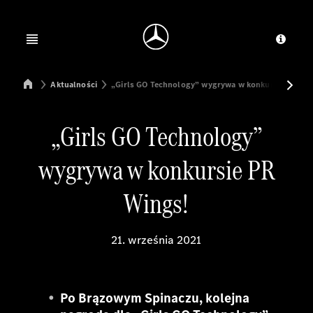
Jump to main content
Jump to footer
Open menu
Dosta
Mercedes-Benz Manufacturing Poland
Aktualności
„Girls GO Technology” wygrywa w konkursie PR Win
„Girls GO Technology”
wygrywa w konkursie PR
Wings!
21. września 2021
Po Brązowym Spinaczu, kolejna