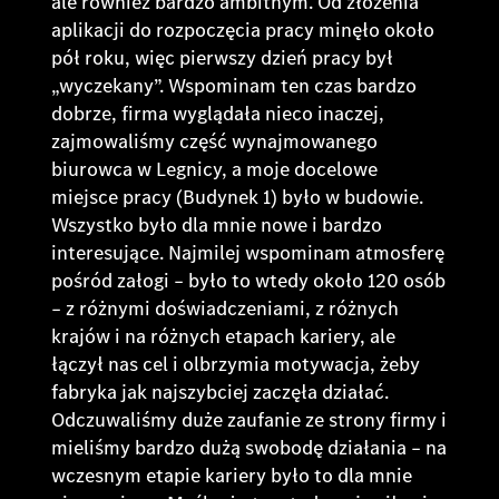
ale również bardzo ambitnym. Od złożenia
aplikacji do rozpoczęcia pracy minęło około
pół roku, więc pierwszy dzień pracy był
„wyczekany”. Wspominam ten czas bardzo
dobrze, firma wyglądała nieco inaczej,
zajmowaliśmy część wynajmowanego
biurowca w Legnicy, a moje docelowe
miejsce pracy (Budynek 1) było w budowie.
Wszystko było dla mnie nowe i bardzo
interesujące. Najmilej wspominam atmosferę
pośród załogi – było to wtedy około 120 osób
– z różnymi doświadczeniami, z różnych
krajów i na różnych etapach kariery, ale
łączył nas cel i olbrzymia motywacja, żeby
fabryka jak najszybciej zaczęła działać.
Odczuwaliśmy duże zaufanie ze strony firmy i
mieliśmy bardzo dużą swobodę działania – na
wczesnym etapie kariery było to dla mnie