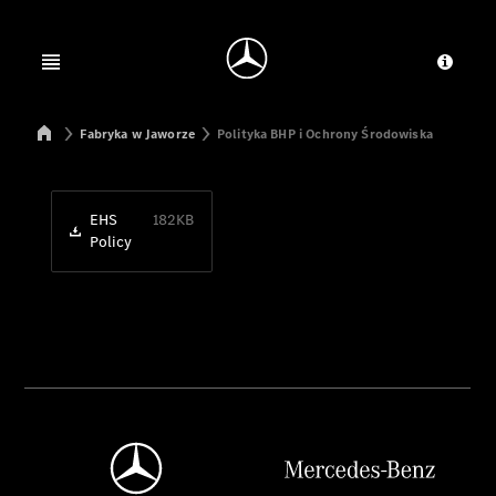
Jump to main content
Jump to footer
Open menu
Dosta
Mercedes-Benz Manufacturing Poland
Fabryka w Jaworze
Polityka BHP i Ochrony Środowiska
EHS
182KB
Policy