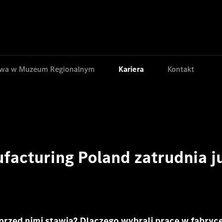
Jump to main content
Jump to footer
wa w Muzeum Regionalnym
Kariera
Kontakt
acturing Poland zatrudnia j
przed nimi stawia? Dlaczego wybrali pracę w fabryc