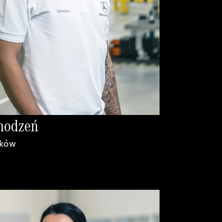
chodzeń
ików