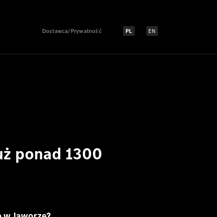
Dostawca/Prywatność
PL
EN
Select language:
Select language:
uż ponad 1300
e w Jaworze?