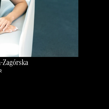
h-Zagórska
R