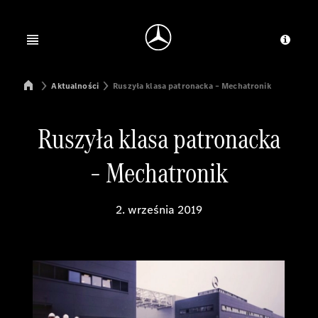
Jump to main content
Jump to footer
Open menu
Dosta
Mercedes-Benz Manufacturing Poland
Aktualności
Ruszyła klasa patronacka – Mechatronik
Ruszyła klasa patronacka
– Mechatronik
2. września 2019