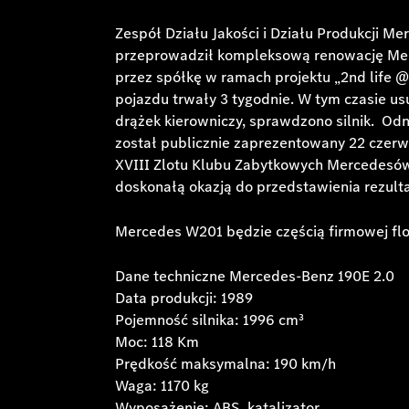
Zespół Działu Jakości i Działu Produkcji 
przeprowadził kompleksową renowację Mer
przez spółkę w ramach projektu „2nd life
pojazdu trwały 3 tygodnie. W tym czasie us
drążek kierowniczy, sprawdzono silnik. O
został publicznie zaprezentowany 22 czerw
XVIII Zlotu Klubu Zabytkowych Mercedesów
doskonałą okazją do przedstawienia rezult
Mercedes W201 będzie częścią firmowej f
Dane techniczne Mercedes-Benz 190E 2.0
Data produkcji: 1989
Pojemność silnika: 1996 cm³
Moc: 118 Km
Prędkość maksymalna: 190 km/h
Waga: 1170 kg
Wyposażenie: ABS, katalizator