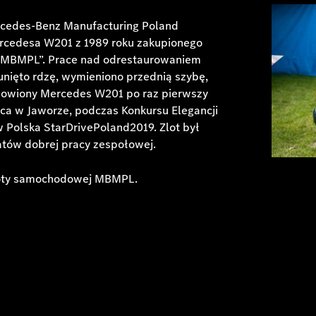
Mercedes-Benz Manufacturing Poland
cedesa W201 z 1989 roku zakupionego
 @MBMPL”. Prace nad odrestaurowaniem
unięto rdzę, wymieniono przednią szybę,
dnowiony Mercedes W201 po raz pierwszy
ca w Jaworze, podczas Konkursu Elegancji
 Polska StarDrivePoland2019. Zlot był
atów dobrej pracy zespołowej.
loty samochodowej MBMPL.