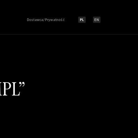
Dostawca/Prywatność
PL
EN
Select language:
Select language:
MPL”