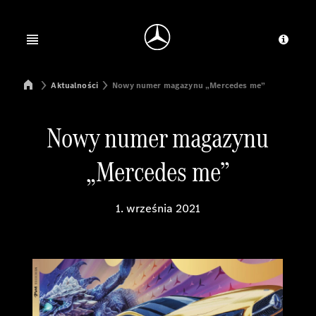
Jump to main content
Jump to footer
Open menu
Dosta
Mercedes-Benz Manufacturing Poland
Aktualności
Nowy numer magazynu „Mercedes me”
Nowy numer magazynu
„Mercedes me”
1. września 2021