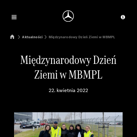
Jump to main content
Jump to footer
Open menu
Dosta
Mercedes-Benz Manufacturing Poland
Aktualności
Międzynarodowy Dzień Ziemi w MBMPL
Międzynarodowy Dzień
Ziemi w MBMPL
22. kwietnia 2022