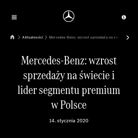
Jump to main content
Jump to footer
Open menu
Dosta
Mercedes-Benz Manufacturing Poland
Aktualności
Mercedes-Benz: wzrost sprzedaży na świecie i lid
Mercedes-Benz: wzrost
sprzedaży na świecie i
lider segmentu premium
w Polsce
14. stycznia 2020