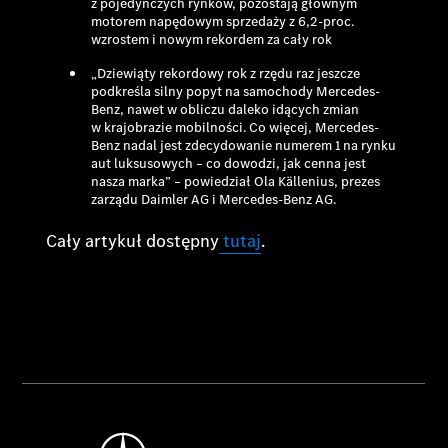
z pojedynczych rynków, pozostają głównym
motorem napędowym sprzedaży z 6,2-proc.
wzrostem i nowym rekordem za cały rok
„Dziewiąty rekordowy rok z rzędu raz jeszcze
podkreśla silny popyt na samochody Mercedes-
Benz, nawet w obliczu daleko idących zmian
w krajobrazie mobilności. Co więcej, Mercedes-
Benz nadal jest zdecydowanie numerem 1 na rynku
aut luksusowych – co dowodzi, jak cenna jest
nasza marka”
– powiedział Ola Källenius, prezes
zarządu Daimler AG i Mercedes-Benz AG.
Cały artykuł dostępny
tutaj
.