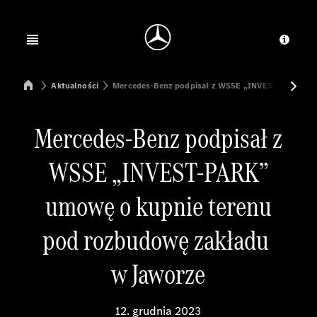
Jump to main content
Jump to footer
Open menu
Dosta
Mercedes-Benz Manufacturing Poland
Aktualności
Mercedes-Benz podpisał z WSSE „INVEST-PARK” um
Mercedes-Benz podpisał z
WSSE „INVEST-PARK”
umowę o kupnie terenu
pod rozbudowę zakładu
w Jaworze
12. grudnia 2023