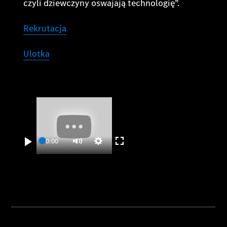
czyli dziewczyny oswajają technologię”.
Rekrutacja
Ulotka
00:00
Play
Settings
Enter
Mute
fullscreen