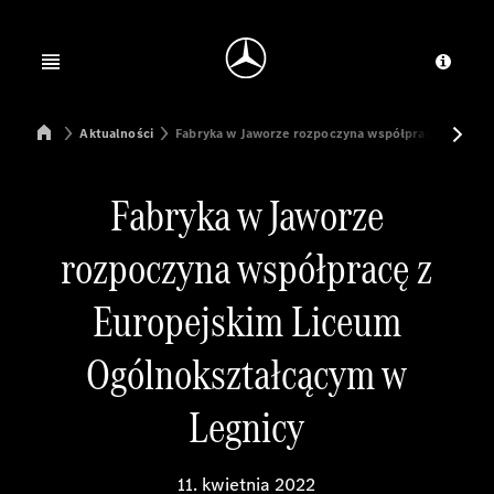
Jump to main content
Jump to footer
Open menu
Dosta
Mercedes-Benz Manufacturing Poland
Aktualności
Fabryka w Jaworze rozpoczyna współpracę z Europ
Fabryka w Jaworze
rozpoczyna współpracę z
Europejskim Liceum
Ogólnokształcącym w
Legnicy
11. kwietnia 2022