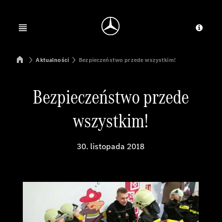
Jump to main content
Jump to footer
Open menu
Dosta
Mercedes-Benz Manufacturing Poland
Aktualności
Bezpieczeństwo przede wszystkim!
Bezpieczeństwo przede
wszystkim!
30. listopada 2018